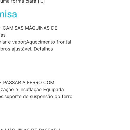
 uma forma clara […]
misa
– CAMISAS MÁQUINAS DE
gas
 ar e vapor;Aquecimento frontal
ros ajustável. Detalhes
E PASSAR A FERRO COM
ação e insuflação Equipada
es:suporte de suspensão do ferro