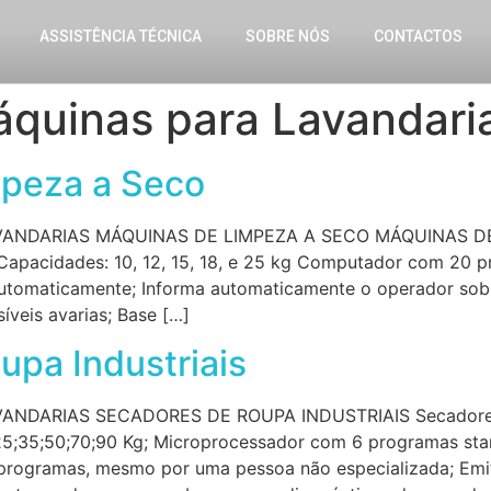
ASSISTÊNCIA TÉCNICA
SOBRE NÓS
CONTACTOS
quinas para Lavandari
peza a Seco
ANDARIAS MÁQUINAS DE LIMPEZA A SECO MÁQUINAS DE 
Capacidades: 10, 12, 15, 18, e 25 kg Computador com 20 
utomaticamente; Informa automaticamente o operador sob
veis avarias; Base […]
upa Industriais
DARIAS SECADORES DE ROUPA INDUSTRIAIS Secadores d
;25;35;50;70;90 Kg; Microprocessador com 6 programas stan
s programas, mesmo por uma pessoa não especializada; E