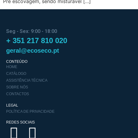
Pré escovagem, sendo misturável […]
Seg - Sex: 9:00 - 18:00
+ 351 217 810 020
geral@ecoseco.pt
CONTEÚDO
HOME
CATÁLOGO
ASSISTÊNCIA TÉCNICA
SOBRE NÓS
CONTACTOS
LEGAL
POLÍTICA DE PRIVACIDADE
REDES SOCIAIS