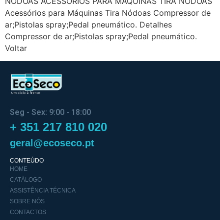
NÓDOAS ACESSÓRIOS PARA MÁQUINAS TIRA NÓDOAS
Acessórios para Máquinas Tira Nódoas Compressor de
ar;Pistolas spray;Pedal pneumático. Detalhes
Compressor de ar;Pistolas spray;Pedal pneumático.
Voltar
Seg - Sex: 9:00 - 18:00
+ 351 217 810 020
geral@ecoseco.pt
CONTEÚDO
HOME
CATÁLOGO
ASSISTÊNCIA TÉCNICA
SOBRE NÓS
CONTACTOS