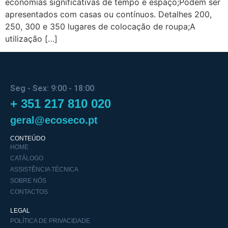
economias significativas de tempo e espaço;Podem ser
apresentados com casas ou contínuos. Detalhes 200,
250, 300 e 350 lugares de colocação de roupa;A
utilização […]
Seg - Sex: 9:00 - 18:00
+ 351 217 810 020
geral@ecoseco.pt
CONTEÚDO
HOME
CATÁLOGO
ASSISTÊNCIA TÉCNICA
SOBRE NÓS
CONTACTOS
LEGAL
POLÍTICA DE PRIVACIDADE