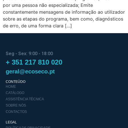
por uma pessoa não especializada; Emite
constantemente mensagens de informação ao utilizador
sobre as etapas do programa, bem como, diagnósticos
de erro, de uma forma clara […]
Seg - Sex: 9:00 - 18:00
+ 351 217 810 020
geral@ecoseco.pt
CONTEÚDO
HOME
CATÁLOGO
ASSISTÊNCIA TÉCNICA
SOBRE NÓS
CONTACTOS
LEGAL