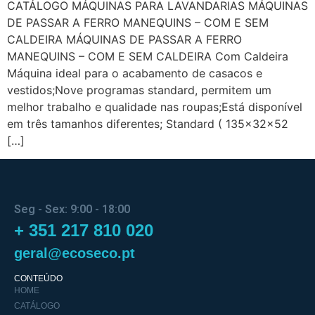
CATÁLOGO MÁQUINAS PARA LAVANDARIAS MÁQUINAS
DE PASSAR A FERRO MANEQUINS – COM E SEM
CALDEIRA MÁQUINAS DE PASSAR A FERRO
MANEQUINS – COM E SEM CALDEIRA Com Caldeira
Máquina ideal para o acabamento de casacos e
vestidos;Nove programas standard, permitem um
melhor trabalho e qualidade nas roupas;Está disponível
em três tamanhos diferentes; Standard ( 135x32x52
[…]
Seg - Sex: 9:00 - 18:00
+ 351 217 810 020
geral@ecoseco.pt
CONTEÚDO
HOME
CATÁLOGO