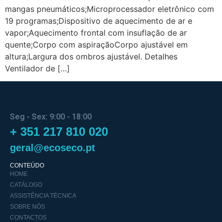
mangas pneumáticos;Microprocessador eletrônico com
19 programas;Dispositivo de aquecimento de ar e
vapor;Aquecimento frontal com insuflação de ar
quente;Corpo com aspiraçãoCorpo ajustável em
altura;Largura dos ombros ajustável. Detalhes
Ventilador de […]
Seg - Sex: 9:00 - 18:00
+ 351 217 810 020
geral@ecoseco.pt
CONTEÚDO
HOME
CATÁLOGO
ASSISTÊNCIA TÉCNICA
SOBRE NÓS
CONTACTOS